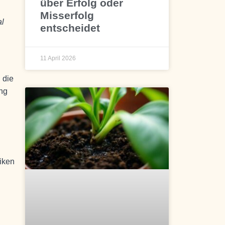
über Erfolg oder
Misserfolg
al
entscheidet
11 April 2026
n die
ung
iken