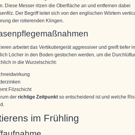
gen. Diese Messer ritzen die Oberfläche an und entfernen dabei
filz. Der Begriff leitet sich von den englischen Wörtern
vertic
hrung der rotierenden Klingen.
 Rasenpflegemaßnahmen
ieren arbeitet das Vertikutiergerät aggressiver und greift tiefer i
glich Löcher in den Boden gestochen werden, um die Durchlüft
chlich in die Wurzelschicht:
Schneidwirkung
ederzinken
rnt Filzschicht
arum der
richtige Zeitpunkt
so entscheidend ist und welche Ris
d.
tierens im Frühling
ffaufnahme