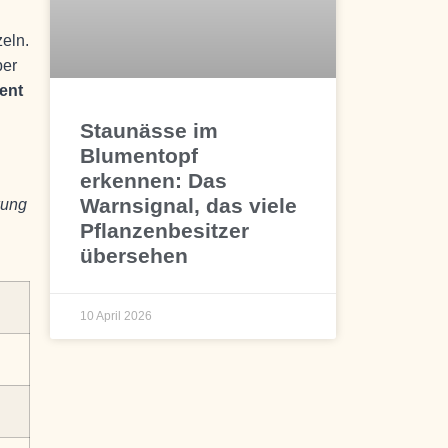
eln.
ber
ent
Staunässe im
Blumentopf
erkennen: Das
Warnsignal, das viele
kung
Pflanzenbesitzer
übersehen
10 April 2026