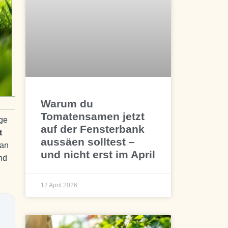
Warum du
Tomatensamen jetzt
ege
auf der Fensterbank
t
aussäen solltest –
 an
und nicht erst im April
nd
12 April 2026