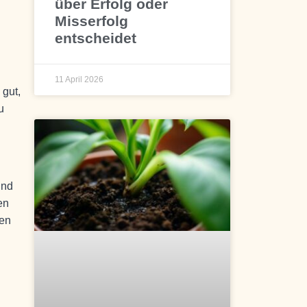
über Erfolg oder
Misserfolg
entscheidet
11 April 2026
 gut,
u
und
en
ten