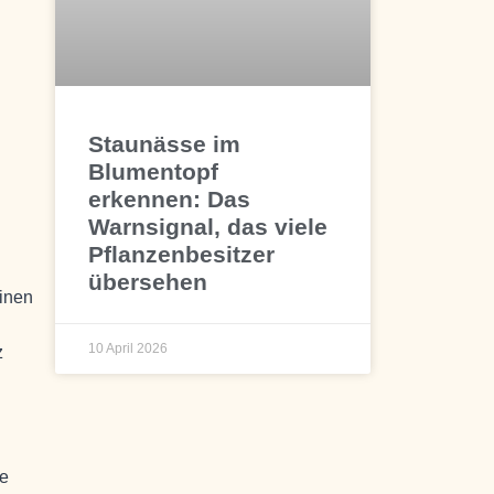
Staunässe im
Blumentopf
erkennen: Das
Warnsignal, das viele
Pflanzenbesitzer
übersehen
einen
10 April 2026
z
ie