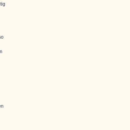
tig
so
en
en