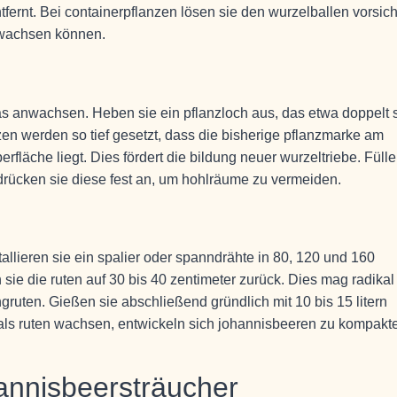
tfernt. Bei containerpflanzen lösen sie den wurzelballen vorsich
nwachsen können.
as anwachsen. Heben sie ein pflanzloch aus, das etwa doppelt 
anzen werden so tief gesetzt, dass die bisherige pflanzmarke am
rfläche liegt. Dies fördert die bildung neuer wurzeltriebe. Füll
 drücken sie diese fest an, um hohlräume zu vermeiden.
stallieren sie ein spalier oder spanndrähte in 80, 120 und 160
ie die ruten auf 30 bis 40 zentimeter zurück. Dies mag radikal
ungruten. Gießen sie abschließend gründlich mit 10 bis 15 litern
ls ruten wachsen, entwickeln sich johannisbeeren zu kompakt
hannisbeersträucher